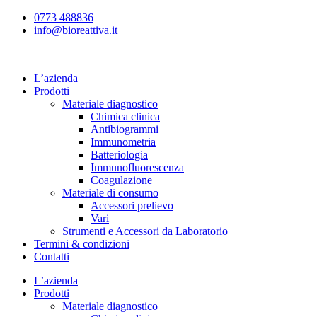
Vai
0773 488836
al
info@bioreattiva.it
contenuto
L’azienda
Prodotti
Materiale diagnostico
Chimica clinica
Antibiogrammi
Immunometria
Batteriologia
Immunofluorescenza
Coagulazione
Materiale di consumo
Accessori prelievo
Vari
Strumenti e Accessori da Laboratorio
Termini & condizioni
Contatti
L’azienda
Prodotti
Materiale diagnostico