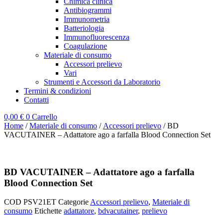
Chimica clinica
Antibiogrammi
Immunometria
Batteriologia
Immunofluorescenza
Coagulazione
Materiale di consumo
Accessori prelievo
Vari
Strumenti e Accessori da Laboratorio
Termini & condizioni
Contatti
0,00
€
0
Carrello
Home
/
Materiale di consumo
/
Accessori prelievo
/ BD
VACUTAINER – Adattatore ago a farfalla Blood Connection Set
BD VACUTAINER – Adattatore ago a farfalla
Blood Connection Set
COD
PSV21ET
Categorie
Accessori prelievo
,
Materiale di
consumo
Etichette
adattatore
,
bdvacutainer
,
prelievo