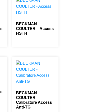
BECKMAN
ss
COULTER – Access
HSTH
0,00
€
ss
BECKMAN
COULTER –
Calibratore Access
Anti-TG
0,00
€