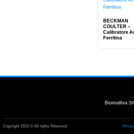
BECKMAN
COULTER –
Calibratore 
Ferritina
0,00
€
Bioreattiva Sr
Copyright 2023 © All rights Reserved
Privac