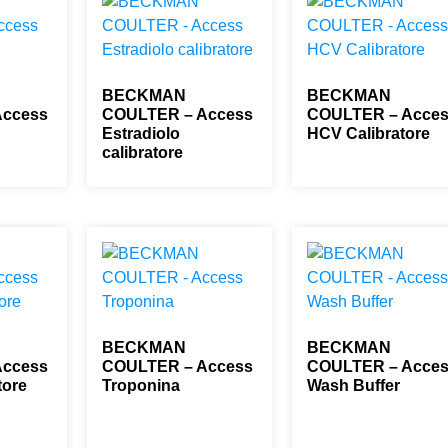
BECKMAN
BECKMAN
Access
COULTER – Access
COULTER – Acce
Estradiolo
HCV Calibratore
calibratore
0,00
€
0,00
€
BECKMAN
BECKMAN
Access
COULTER – Access
COULTER – Acce
tore
Troponina
Wash Buffer
0,00
€
0,00
€