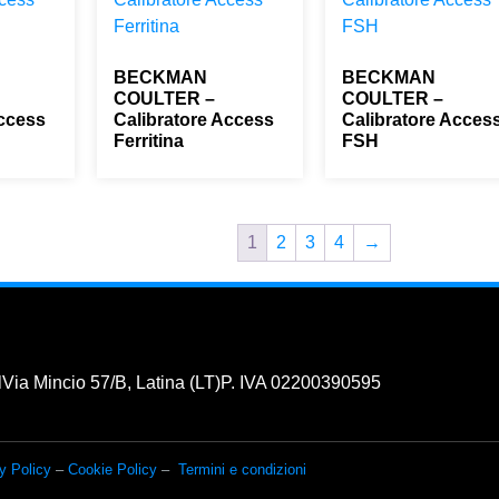
BECKMAN
BECKMAN
COULTER –
COULTER –
Access
Calibratore Access
Calibratore Acces
Ferritina
FSH
0,00
€
0,00
€
1
2
3
4
→
l
Via Mincio 57/B, Latina (LT)
P. IVA 02200390595
y Policy
–
Cookie Policy
–
Termini e condizioni