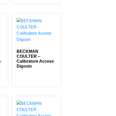
BECKMAN
COULTER –
s
Calibratore Access
Digoxin
0,00
€