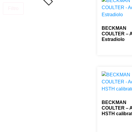
Filtro
BECKMAN
COULTER – 
Estradiolo
0,00
€
BECKMAN
COULTER – 
HSTH calibra
0,00
€