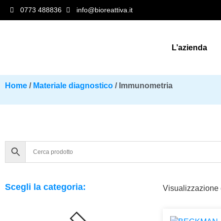
0773 488836
info@bioreattiva.it
L’azienda
Home
/
Materiale diagnostico
/ Immunometria
Scegli la categoria:
Visualizzazione d