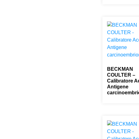
BECKMAN
COULTER –
Calibratore 
Antigene
carcinoembri
0,00
€