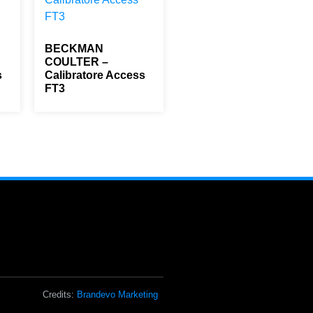
BECKMAN
COULTER –
s
Calibratore Access
FT3
0,00
€
Credits:
Brandevo Marketing