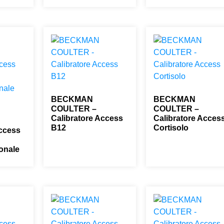
BECKMAN
BECKMAN
COULTER –
COULTER –
Calibratore Access
Calibratore Acces
B12
Cortisolo
Access
0,00
€
0,00
€
onale