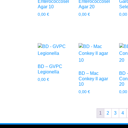
Enterococcosel
Enterococcosel
Gard
Agar 10
Agar 20
Sele
0,00
€
0,00
€
0,0
BD – GVPC
Legionella
BD – Mac
BD 
Conkey II agar
Conk
0,00
€
10
20
0,00
€
0,0
1
2
3
4