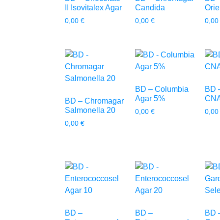
II Isovitalex Agar
Candida
Orie
0,00
€
0,00
€
0,0
BD – Columbia
BD 
Agar 5%
CNA
BD – Chromagar
Salmonella 20
0,00
€
0,0
0,00
€
BD –
BD –
BD 