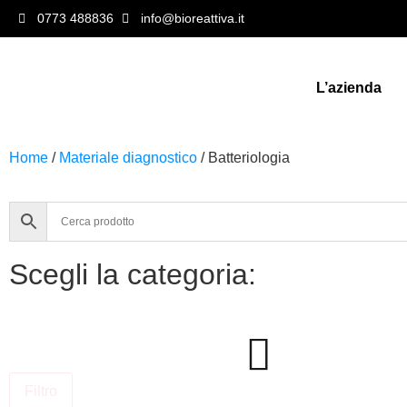
0773 488836
info@bioreattiva.it
L’azienda
Home
/
Materiale diagnostico
/ Batteriologia
Scegli la categoria:
Filtro