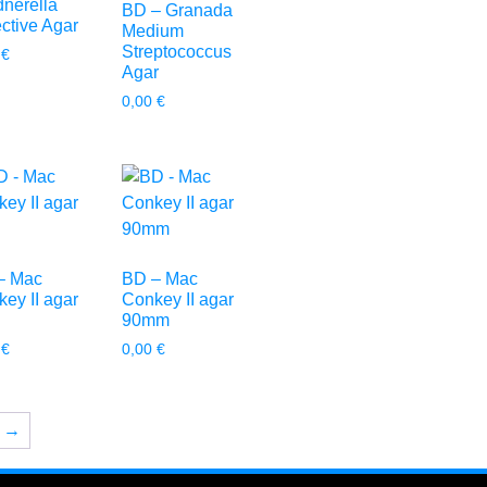
nerella
BD – Granada
ctive Agar
Medium
Streptococcus
0
€
Agar
0,00
€
– Mac
BD – Mac
ey II agar
Conkey II agar
90mm
0
€
0,00
€
→