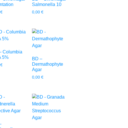
ntation
Salmonella 10
0
€
0,00
€
– Columbia
 5%
BD –
Dermathophyte
0
€
Agar
0,00
€
–