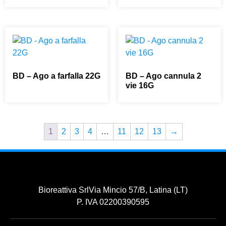
BD – Ago a farfalla 22G
BD – Ago cannula 2
vie 16G
0,00
€
0,00
€
1
2
3
4
…
11
12
13
→
Bioreattiva Srl
Via Mincio 57/B, Latina (LT)
P. IVA 02200390595