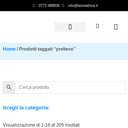
0773 488836
info@bioreattiva.it
Termini & condizioni
Home
/ Prodotti taggati “prelievo”
Scegli la categoria:
Visualizzazione di 1-16 di 205 risultati