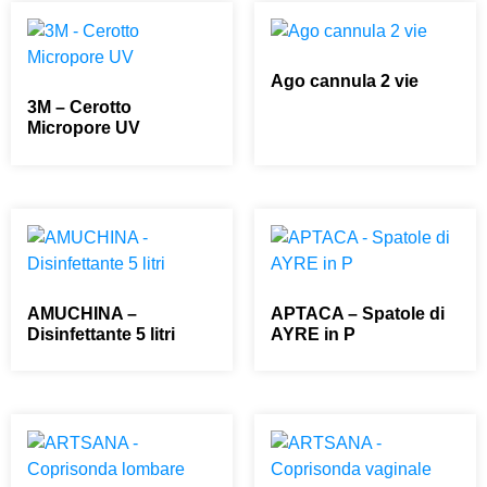
Ago cannula 2 vie
3M – Cerotto
0,00
€
Micropore UV
0,00
€
AMUCHINA –
APTACA – Spatole di
Disinfettante 5 litri
AYRE in P
0,00
€
0,00
€