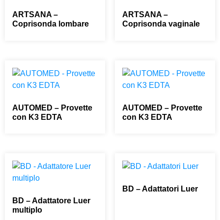
ARTSANA –
ARTSANA –
Coprisonda lombare
Coprisonda vaginale
0,00
€
0,00
€
AUTOMED – Provette
AUTOMED – Provette
con K3 EDTA
con K3 EDTA
0,00
€
0,00
€
BD – Adattatori Luer
BD – Adattatore Luer
0,00
€
multiplo
0,00
€